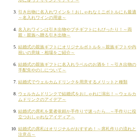
ルに使うデザインアイディア～
引き出物に名入れワインを！おしゃれなミニボトルにも最適
～名入れワインの用途～
名入れワインは引き出物やプチギフトにもぴったり！～両
親・親族へ贈る引き出物～
結婚式の親族ギフトにオリジナルボトルを～親族ギフトや内
祝いの意味・相場をご紹介～
結婚式の親族ギフトに名入れラベルのお酒を！～引き出物の
手配先やのしについて～
結婚式でウェルカムドリンクを用意するメリットと種類
ウェルカムドリンクで結婚式をおしゃれに演出！～ウェルカ
ムドリンクのアイデア～
結婚式の席札を業者依頼か手作りで迷ったら…～手作りに役
立つおしゃれなアイディア～
結婚式の席札はオリジナルがおすすめ！～席札作りの流れと
注意点～