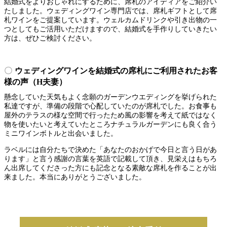
結婚式をよりおしゃれにするために、席札のアイディアをご紹介い
たしました。ウェディングワイン専門店では、席札ギフトとして席
札ワインをご提案しています。ウェルカムドリンクや引き出物の一
つとしてもご活用いただけますので、結婚式を手作りしていきたい
方は、ぜひご検討ください。
ウェディングワインを結婚式の席札にご利用されたお客
様の声（H夫妻）
懸念していた天気もよく念願のガーデンウエディングを挙げられた
私達ですが、準備の段階で心配していたのが席札でした。お食事も
屋外のテラスの様な空間で行ったため風の影響を考えて紙ではなく
物を使いたいと考えていたところナチュラルガーデンにも良く合う
ミニワインボトルと出会いました。
ラベルには自分たちで決めた「あなたのおかげで今日と言う日があ
ります」と言う感謝の言葉を英語で記載して頂き、見栄えはもちろ
ん出席してくださった方にも記念となる素敵な席札を作ることが出
来ました。本当にありがとうございました。